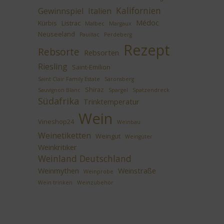
Kalifornien
Gewinnspiel
Italien
Médoc
Kürbis
Listrac
Malbec
Margaux
Neuseeland
Pauillac
Perdeberg
Rezept
Rebsorte
Rebsorten
Riesling
Saint-Emilion
Saint Clair Family Estate
Saronsberg
Shiraz
Sauvignon Blanc
Spargel
Spatzendreck
Südafrika
Trinktemperatur
Wein
Vineshop24
Weinbau
Weinetiketten
Weingut
Weingüter
Weinkritiker
Weinland Deutschland
Weinmythen
Weinstraße
Weinprobe
Wein trinken
Weinzubehör