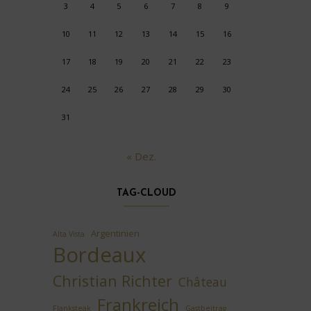
3
4
5
6
7
8
9
10
11
12
13
14
15
16
17
18
19
20
21
22
23
24
25
26
27
28
29
30
31
« Dez.
TAG-CLOUD
Argentinien
Alta Vista
Bordeaux
Christian Richter
Château
Frankreich
Flanksteak
Gastbeitrag