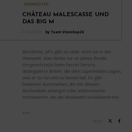
WEINGÜTER
CHÂTEAU MALESCASSE UND
DAS BIG M
Posted
9. Mai 2019
by Team Vineshop24
on
Berühmte „M“s gibt es viele, nicht nur in der
Weinwelt. Man denke nur an James Bonds
Vorgesetzte(n) beim Secret Service,
distinguierte Briten, die dem Superhelden sagen,
was er zu tun und zu lassen hat. Es gibt
bekannte Automarken, die mit diesem
Buchstaben anfangen oder elektronische
Instrumente, die die Musikwelt revolutionierten.
Share