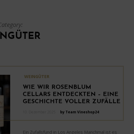
Category:
INGÜTER
WEINGÜTER
WIE WIR ROSENBLUM
CELLARS ENTDECKTEN – EINE
GESCHICHTE VOLLER ZUFÄLLE
Posted
10. Dezember 2025
by Team Vineshop24
on
Ein Zufallsfund in Los Angeles Manchmal ist es