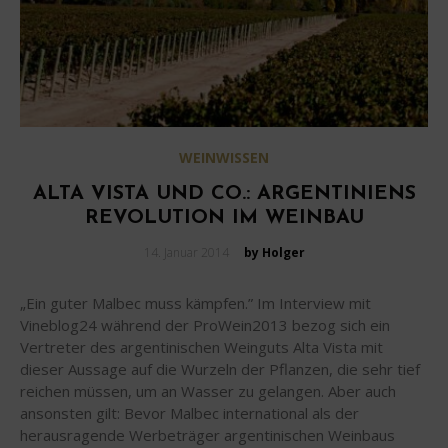
WEINWISSEN
ALTA VISTA UND CO.: ARGENTINIENS
REVOLUTION IM WEINBAU
Posted
14. Januar 2014
by Holger
on
„Ein guter Malbec muss kämpfen.” Im Interview mit
Vineblog24 während der ProWein2013 bezog sich ein
Vertreter des argentinischen Weinguts Alta Vista mit
dieser Aussage auf die Wurzeln der Pflanzen, die sehr tief
reichen müssen, um an Wasser zu gelangen. Aber auch
ansonsten gilt: Bevor Malbec international als der
herausragende Werbeträger argentinischen Weinbaus