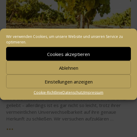
Wir verwenden Cookies, um unsere Website und unseren Service zu
REBSORTEN ERKLÄRT
optimieren.
TORRONTES – EIN ARGENTINISCHES
Cookies akzeptieren
MARKENZEICHEN
Ablehnen
Posted
31. März 2013
by Team Vineshop24
on
Einstellungen anzeigen
Die weiße Rebsorte Torrontes ist eines der
Aushängeschilder argentinischen Weinbaus. International
Cookie-Richtlinie
Datenschutz
Impressum
wird die Rebsorte für ihren unverwechselbaren Charakter
geliebt – allerdings ist es gar nicht so leicht, trotz ihrer
vermeintlichen Unverwechselbarkeit auf ihre genaue
Herkunft zu schließen. Wir versuchen aufzuklären …