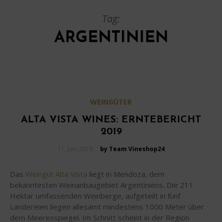
Tag:
ARGENTINIEN
WEINGÜTER
ALTA VISTA WINES: ERNTEBERICHT
2019
Posted
11. Juni 2019
by Team Vineshop24
on
Das
Weingut Alta Vista
liegt in Mendoza, dem
bekanntesten Weinanbaugebiet Argentiniens. Die 211
Hektar umfassenden Weinberge, aufgeteilt in fünf
Ländereien liegen allesamt mindestens 1000 Meter über
dem Meeresspiegel. Im Schnitt scheint in der Region