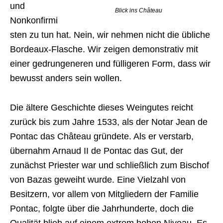
und
Blick ins Château
Nonkonfirmi
sten zu tun hat. Nein, wir nehmen nicht die übliche
Bordeaux-Flasche. Wir zeigen demonstrativ mit
einer gedrungeneren und fülligeren Form, dass wir
bewusst anders sein wollen.
Die ältere Geschichte dieses Weingutes reicht
zurück bis zum Jahre 1533, als der Notar Jean de
Pontac das Château gründete. Als er verstarb,
übernahm Arnaud II de Pontac das Gut, der
zunächst Priester war und schließlich zum Bischof
von Bazas geweiht wurde. Eine Vielzahl von
Besitzern, vor allem von Mitgliedern der Familie
Pontac, folgte über die Jahrhunderte, doch die
Qualität blieb auf einem extrem hohen Niveau. Es