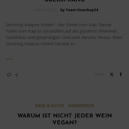
Posted
1. Februar 2022
by Team Vineshop24
on
Simonsig Kaapse Vonkel – der Funke vom Kap: Dieser
Funke vom Kap ist tatsächlich auf die gesamte Weinwelt
Südafrikas übergesprungen. Und weit darüber hinaus. Beim
Simonsig Kaapse Vonkel handelt es
Share
0
WEIN & KÜCHE
WEINWISSEN
WARUM IST NICHT JEDER WEIN
VEGAN?