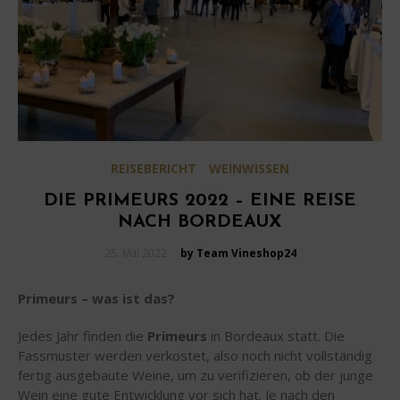
REISEBERICHT
WEINWISSEN
DIE PRIMEURS 2022 – EINE REISE
NACH BORDEAUX
Posted
25. Mai 2022
by Team Vineshop24
on
Primeurs – was ist das?
Jedes Jahr finden die
Primeurs
in Bordeaux statt. Die
Fassmuster werden verkostet, also noch nicht vollständig
fertig ausgebaute Weine, um zu verifizieren, ob der junge
Wein eine gute Entwicklung vor sich hat. Je nach den