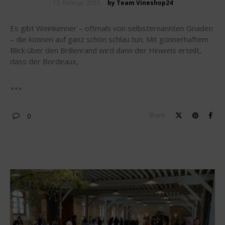
Posted
12. Februar 2023
by Team Vineshop24
on
Es gibt Weinkenner – oftmals von selbsternannten Gnaden
– die können auf ganz schön schlau tun. Mit gönnerhaftem
Blick über den Brillenrand wird dann der Hinweis erteilt,
dass der Bordeaux,
Share
0