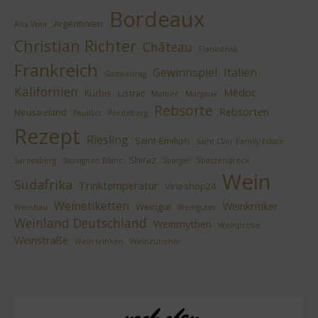
Bordeaux
Argentinien
Alta Vista
Christian Richter
Château
Flanksteak
Frankreich
Gewinnspiel
Italien
Gastbeitrag
Kalifornien
Médoc
Kürbis
Listrac
Malbec
Margaux
Rebsorte
Rebsorten
Neuseeland
Pauillac
Perdeberg
Rezept
Riesling
Saint-Emilion
Saint Clair Family Estate
Shiraz
Saronsberg
Sauvignon Blanc
Spargel
Spatzendreck
Wein
Südafrika
Trinktemperatur
Vineshop24
Weinetiketten
Weinkritiker
Weingut
Weinbau
Weingüter
Weinland Deutschland
Weinmythen
Weinprobe
Weinstraße
Wein trinken
Weinzubehör
nach oben