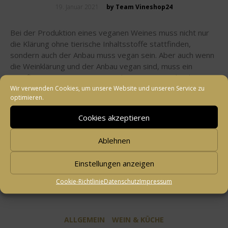
Posted
19. Januar 2021
by Team Vineshop24
on
Bei der Produktion eines veganen Weines muss nicht nur
die Klärung ohne tierische Inhaltsstoffe stattfinden,
sondern auch der Anbau muss vegan sein. Aber auch wenn
die Weinklärung und der Anbau vegan sind, muss ein
zertifizierter, veganer Wein auch ein veganes Flaschen-
Etikett besitzen. Zur Befestigung darf nämlich kein
Wir verwenden Cookies, um unsere Website und unseren Service zu
optimieren.
Knochenleim o.ä. benutzt werden.
Cookies akzeptieren
Ablehnen
Einstellungen anzeigen
Share
0
Cookie-Richtlinie
Datenschutz
Impressum
ALLGEMEIN
WEIN & KÜCHE