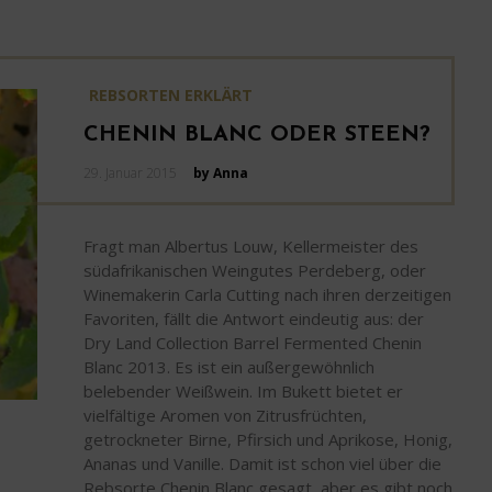
REBSORTEN ERKLÄRT
CHENIN BLANC ODER STEEN?
Posted
29. Januar 2015
by Anna
on
Fragt man Albertus Louw, Kellermeister des
südafrikanischen Weingutes Perdeberg, oder
Winemakerin Carla Cutting nach ihren derzeitigen
Favoriten, fällt die Antwort eindeutig aus: der
Dry Land Collection Barrel Fermented Chenin
Blanc 2013. Es ist ein außergewöhnlich
belebender Weißwein. Im Bukett bietet er
vielfältige Aromen von Zitrusfrüchten,
getrockneter Birne, Pfirsich und Aprikose, Honig,
Ananas und Vanille. Damit ist schon viel über die
Rebsorte Chenin Blanc gesagt, aber es gibt noch