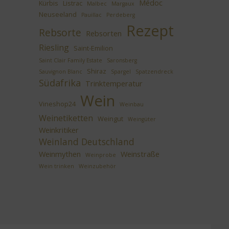
Médoc
Kürbis
Listrac
Malbec
Margaux
Neuseeland
Pauillac
Perdeberg
Rezept
Rebsorte
Rebsorten
Riesling
Saint-Emilion
Saint Clair Family Estate
Saronsberg
Shiraz
Sauvignon Blanc
Spargel
Spatzendreck
Südafrika
Trinktemperatur
Wein
Vineshop24
Weinbau
Weinetiketten
Weingut
Weingüter
Weinkritiker
Weinland Deutschland
Weinmythen
Weinstraße
Weinprobe
Wein trinken
Weinzubehör