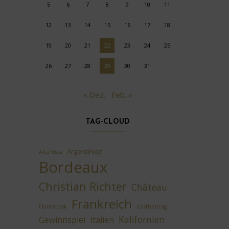
5
6
7
8
9
10
11
12
13
14
15
16
17
18
19
20
21
22
23
24
25
26
27
28
29
30
31
« Dez.
Feb. »
TAG-CLOUD
Argentinien
Alta Vista
Bordeaux
Christian Richter
Château
Frankreich
Flanksteak
Gastbeitrag
Kalifornien
Gewinnspiel
Italien