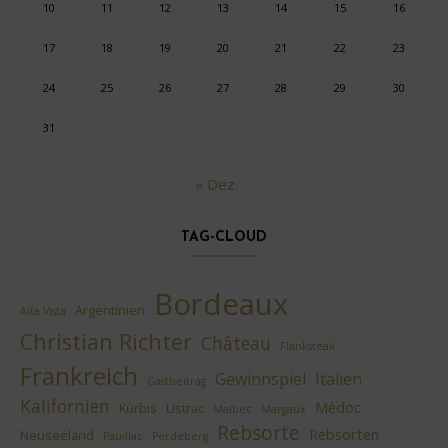
10
11
12
13
14
15
16
17
18
19
20
21
22
23
24
25
26
27
28
29
30
31
« Dez.
TAG-CLOUD
Bordeaux
Argentinien
Alta Vista
Christian Richter
Château
Flanksteak
Frankreich
Gewinnspiel
Italien
Gastbeitrag
Kalifornien
Médoc
Kürbis
Listrac
Malbec
Margaux
Rebsorte
Rebsorten
Neuseeland
Pauillac
Perdeberg