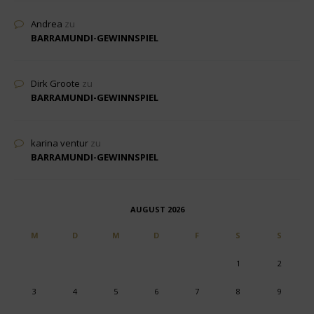
Andrea
zu
BARRAMUNDI-GEWINNSPIEL
Dirk Groote
zu
BARRAMUNDI-GEWINNSPIEL
karina ventur
zu
BARRAMUNDI-GEWINNSPIEL
AUGUST 2026
M
D
M
D
F
S
S
1
2
3
4
5
6
7
8
9